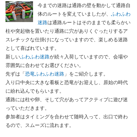
今までの迷路は通路の壁を動かして通路自
体のルートを変えていましたが、
ふわふわ
迷路
は通路ルートはそのままでも柔らかい
柱や突起物を置いたり通路に穴がありくぐったりするア
スレチックな仕掛けになっていますので、楽しめる迷路
として喜ばれています。
新しい
ふわふわ迷路
が続々入荷していますので、会場や
雰囲気に合わせてお選びください。
先ずは「
恐竜ふわふわ迷路
」をご紹介します。
入り口中央に大きな看板と恐竜がお迎えし、原始の時代
に紛れ込んでもらいます。
通路には柱や卵、そして穴があってアクティブに遊び迷
っていただきます。
参加者はタイミングを合わせて随時入って、出口で終わ
るので、スムーズに流れます。