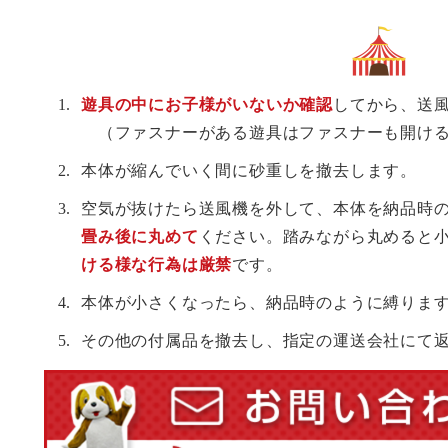
遊具の中にお子様がいないか確認
してから、送
（ファスナーがある遊具はファスナーも開け
本体が縮んでいく間に砂重しを撤去します。
空気が抜けたら送風機を外して、本体を納品時
畳み後に丸めて
ください。踏みながら丸めると
ける様な行為は厳禁
です。
本体が小さくなったら、納品時のように縛りま
その他の付属品を撤去し、指定の運送会社にて