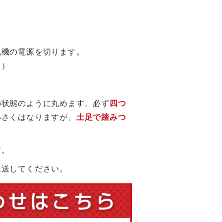
風機の電源を切ります。
る）
の状態のように丸めます。必ず
四つ
小さくはなりますが、
土足で踏みつ
す。
返送してください。