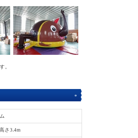
す。
ーム
高さ3.4m