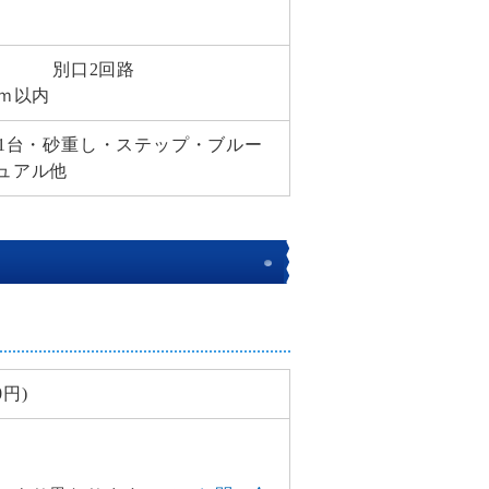
)X2口 別口2回路
ｍ以内
備1台・砂重し・ステップ・ブルー
ュアル他
0円)