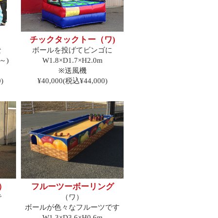
チックタックトー（ワ)
な
ボールを投げてビンゴに
～)
W1.8×D1.7×H2.0m
※送風機
)
¥40,000(税込¥44,000)
）
フルーツーボーリング
で
（ワ）
ボールが色々なフルーツです
W1.3×D3.6×H0.6m