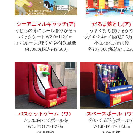
シーアニマルキャッチ(ア)
だるま落とし(ア)
くじらの背にボールを浮かそう
うまく打ち抜けるか
バックシートＷ2.0×Ｈ2.0ｍ
大0.6×2.4ｍ 6段(送2.5万
※バルーン3球※ﾊﾟﾈﾙ付送風機
小:0.4φ×1.7ｍ 6段
¥45,000(税込¥49,500)
各¥37,500(税込¥41,250
バスケットゲーム（ワ）
スペースボール（ワ
かごに向ってボールを
浮いてる球をボール
W1.8×D1.7×H2.0m
W1.8×D1.7×H2.0m
※送風機
※送風機