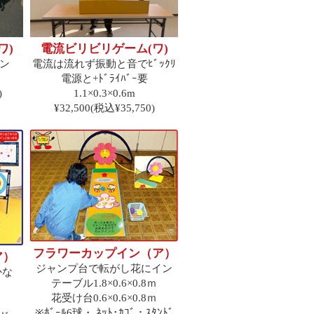
ワ)
電流ビリビリゲーム(ワ)
ン
電流は流れず振動と音でﾋﾞｯｸﾘ
電源と+ﾄﾞﾗｲﾊﾞｰ要
)
1.1×0.3×0.6m
¥32,500(税込¥35,750)
フラワーカップイン（ア）
ア）
ジャンプ台で転がし花にイン
かな
テーブル1.8×0.6×0.8ｍ
花受け台0.6×0.6×0.8ｍ
※ﾎﾞｰﾙ6球・ ﾈｯﾄ･ｶｺﾞ・ｽﾀﾝﾄﾞ