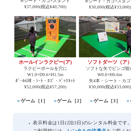
※シート・カゴ+スタンド
※シート・カゴ+スタン
¥37,000(税込¥40,700)
¥30,000(税込¥33,000)
ホールインラクビー(ア)
ソフトダーツ（ア
ラクビーボールを穴に
ソフトな矢でビンゴ狙
W1.0×D0.6×H1.5m
W0.6×H0.6m
ﾎﾞｰﾙ6球・ｼｰﾄ・ｶｺﾞ・ﾊﾞｯｸﾈｯﾄ
矢4本・シート・カゴ
¥52,000(税込¥57,200)
¥30,000(税込¥33,000)
ゲーム［1］
ゲーム［2］
ゲーム［3］
表示料金は1日(2泊3日)のレンタル料金で
●
ご利用時には、
レンタルの注意点
をご覧く