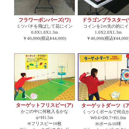
フラワーボンバーズ(ワ)
ドラゴンブラスター(
ミツバチを飛ばして花にイン
コインを2ｍ先の的にイ
0.8X1.8X1.3m
1.0X2.0X1.3m
￥40,000(税込¥44,000)
￥40,000(税込¥44,000
ターゲットフリスビー(ア)
ターゲットダーツ（
かごの中に何枚入るかな
くっつくボールで何点
φ×H1.5m
W0.6×D0.7×H1.0m
※フリスビー10枚
※ボール10球