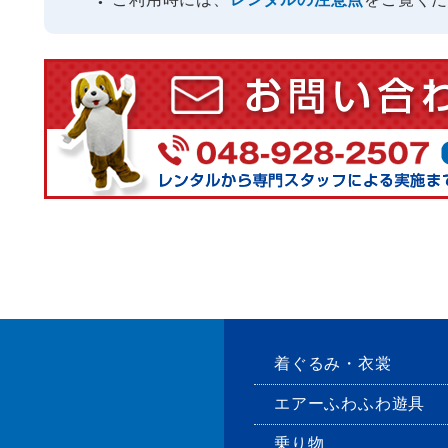
●
着ぐるみ・衣裳
エアーふわふわ遊具
乗り物