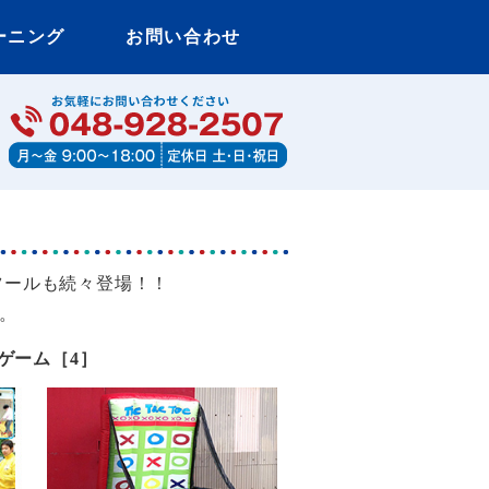
ーニング
お問い合わせ
・衣装ならエミール東京
］
ツールも続々登場！！
す。
ゲーム［4
］